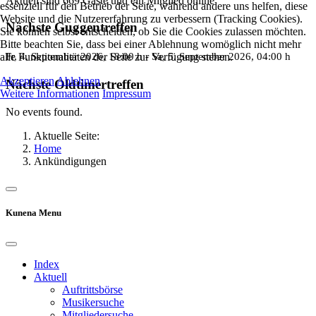
Aktuell sind 669 Gäste und ein Mitglied online
essenziell für den Betrieb der Seite, während andere uns helfen, diese
Website und die Nutzererfahrung zu verbessern (Tracking Cookies).
Nächste Guggentreffen
Sie können selbst entscheiden, ob Sie die Cookies zulassen möchten.
Bitte beachten Sie, dass bei einer Ablehnung womöglich nicht mehr
Fr, 4. September 2026
, 18:00 h
- Sa, 5. September 2026
,
04:00 h
alle Funktionalitäten der Seite zur Verfügung stehen.
Akzeptieren
Ablehnen
Nächste Oldtimertreffen
Weitere Informationen
Impressum
No events found.
Aktuelle Seite:
Home
Ankündigungen
Kunena Menu
Index
Aktuell
Auftrittsbörse
Musikersuche
Mitgliedersuche