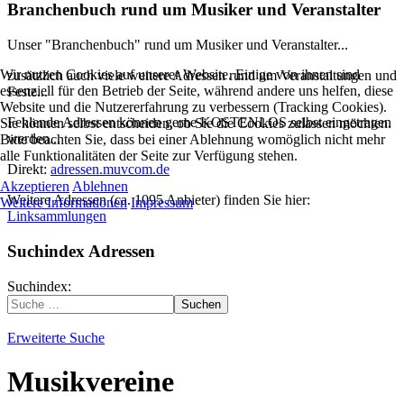
Branchenbuch rund um Musiker und Veranstalter
Unser "Branchenbuch" rund um Musiker und Veranstalter...
Wir nutzen Cookies auf unserer Website. Einige von ihnen sind
zusätzlich auch viele weitere Adressen rund um Veranstaltungen und
essenziell für den Betrieb der Seite, während andere uns helfen, diese
Feste...
Website und die Nutzererfahrung zu verbessern (Tracking Cookies).
Fehlende Adressen können gerne KOSTENLOS selbst eingetragen
Sie können selbst entscheiden, ob Sie die Cookies zulassen möchten.
werden...
Bitte beachten Sie, dass bei einer Ablehnung womöglich nicht mehr
alle Funktionalitäten der Seite zur Verfügung stehen.
Direkt:
adressen.muvcom.de
Akzeptieren
Ablehnen
Weitere Adressen (ca. 1095 Anbieter) finden Sie hier:
Weitere Informationen
Impressum
Linksammlungen
Suchindex Adressen
Suchindex:
Suchen
Erweiterte Suche
Musikvereine