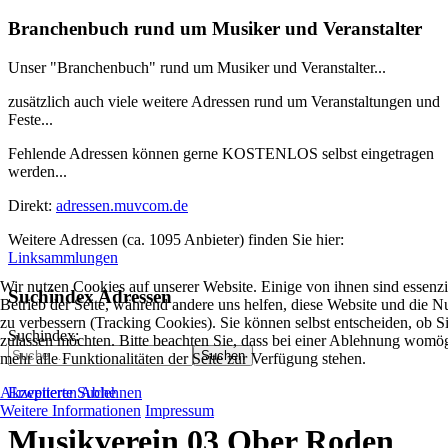
Branchenbuch rund um Musiker und Veranstalter
Unser "Branchenbuch" rund um Musiker und Veranstalter...
zusätzlich auch viele weitere Adressen rund um Veranstaltungen und
Feste...
Fehlende Adressen können gerne KOSTENLOS selbst eingetragen
werden...
Direkt:
adressen.muvcom.de
Weitere Adressen (ca. 1095 Anbieter) finden Sie hier:
Linksammlungen
Wir nutzen Cookies auf unserer Website. Einige von ihnen sind essenzie
Suchindex Adressen
Betrieb der Seite, während andere uns helfen, diese Website und die N
zu verbessern (Tracking Cookies). Sie können selbst entscheiden, ob S
Suchindex:
zulassen möchten. Bitte beachten Sie, dass bei einer Ablehnung womög
Suchen
mehr alle Funktionalitäten der Seite zur Verfügung stehen.
Erweiterte Suche
Akzeptieren
Ablehnen
Weitere Informationen
Impressum
Musikverein 03 Ober Roden