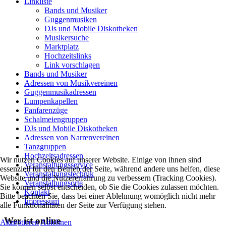
Linkliste
Bands und Musiker
Guggenmusiken
DJs und Mobile Diskotheken
Musikersuche
Marktplatz
Hochzeitslinks
Link vorschlagen
Bands und Musiker
Adressen von Musikvereinen
Guggenmusikadressen
Lumpenkapellen
Fanfarenzüge
Schalmeiengruppen
DJs und Mobile Diskotheken
Adressen von Narrenvereinen
Tanzgruppen
Hochzeitsadressen
Wir nutzen Cookies auf unserer Website. Einige von ihnen sind
Veranstaltungsservice
essenziell für den Betrieb der Seite, während andere uns helfen, diese
Veranstaltungstechnik
Website und die Nutzererfahrung zu verbessern (Tracking Cookies).
Veranstaltungsorte
Sie können selbst entscheiden, ob Sie die Cookies zulassen möchten.
Kontakt
Bitte beachten Sie, dass bei einer Ablehnung womöglich nicht mehr
Impressum
alle Funktionalitäten der Seite zur Verfügung stehen.
Wer ist online
Akzeptieren
Ablehnen