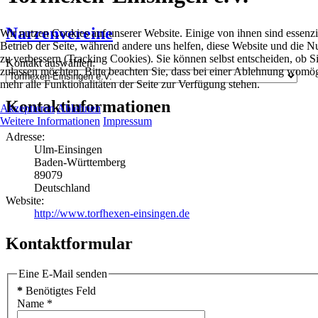
Narrenvereine
Wir nutzen Cookies auf unserer Website. Einige von ihnen sind essenzie
Betrieb der Seite, während andere uns helfen, diese Website und die N
zu verbessern (Tracking Cookies). Sie können selbst entscheiden, ob S
Kontakt auswählen:
zulassen möchten. Bitte beachten Sie, dass bei einer Ablehnung womög
mehr alle Funktionalitäten der Seite zur Verfügung stehen.
Kontaktinformationen
Akzeptieren
Ablehnen
Weitere Informationen
Impressum
Adresse:
Ulm-Einsingen
Baden-Württemberg
89079
Deutschland
Website:
http://www.torfhexen-einsingen.de
Kontaktformular
Eine E-Mail senden
*
Benötigtes Feld
Name
*