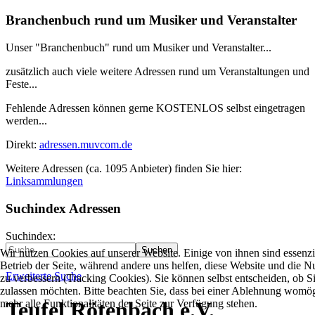
Branchenbuch rund um Musiker und Veranstalter
Unser "Branchenbuch" rund um Musiker und Veranstalter...
zusätzlich auch viele weitere Adressen rund um Veranstaltungen und
Feste...
Fehlende Adressen können gerne KOSTENLOS selbst eingetragen
werden...
Direkt:
adressen.muvcom.de
Weitere Adressen (ca. 1095 Anbieter) finden Sie hier:
Linksammlungen
Suchindex Adressen
Suchindex:
Suchen
Wir nutzen Cookies auf unserer Website. Einige von ihnen sind essenzie
Betrieb der Seite, während andere uns helfen, diese Website und die N
Erweiterte Suche
zu verbessern (Tracking Cookies). Sie können selbst entscheiden, ob S
zulassen möchten. Bitte beachten Sie, dass bei einer Ablehnung womög
mehr alle Funktionalitäten der Seite zur Verfügung stehen.
Teufel Rötenbach e.V.