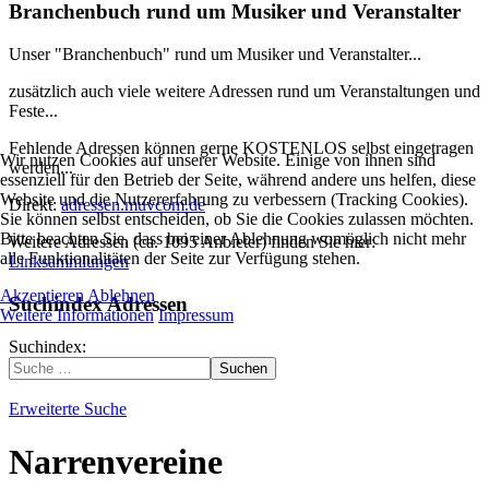
Branchenbuch rund um Musiker und Veranstalter
Unser "Branchenbuch" rund um Musiker und Veranstalter...
zusätzlich auch viele weitere Adressen rund um Veranstaltungen und
Feste...
Fehlende Adressen können gerne KOSTENLOS selbst eingetragen
Wir nutzen Cookies auf unserer Website. Einige von ihnen sind
werden...
essenziell für den Betrieb der Seite, während andere uns helfen, diese
Website und die Nutzererfahrung zu verbessern (Tracking Cookies).
Direkt:
adressen.muvcom.de
Sie können selbst entscheiden, ob Sie die Cookies zulassen möchten.
Bitte beachten Sie, dass bei einer Ablehnung womöglich nicht mehr
Weitere Adressen (ca. 1095 Anbieter) finden Sie hier:
alle Funktionalitäten der Seite zur Verfügung stehen.
Linksammlungen
Akzeptieren
Ablehnen
Suchindex Adressen
Weitere Informationen
Impressum
Suchindex:
Suchen
Erweiterte Suche
Narrenvereine