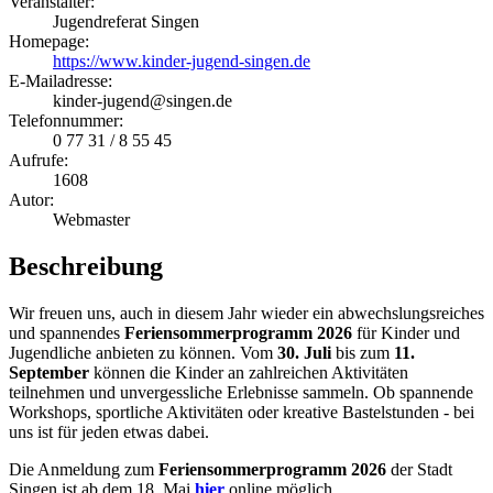
Veranstalter:
Jugendreferat Singen
Homepage:
https://www.kinder-jugend-singen.de
E-Mailadresse:
kinder-jugend@singen.de
Telefonnummer:
0 77 31 / 8 55 45
Aufrufe:
1608
Autor:
Webmaster
Beschreibung
Wir freuen uns, auch in diesem Jahr wieder ein abwechslungsreiches
und spannendes
Feriensommerprogramm 2026
für Kinder und
Jugendliche anbieten zu können. Vom
30. Juli
bis zum
11
.
September
können die Kinder an zahlreichen Aktivitäten
teilnehmen und unvergessliche Erlebnisse sammeln. Ob spannende
Workshops, sportliche Aktivitäten oder kreative Bastelstunden - bei
uns ist für jeden etwas dabei.
Die Anmeldung zum
Feriensommerprogramm 2026
der Stadt
Singen ist ab dem 18. Mai
hier
online möglich.