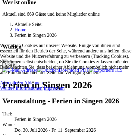
Wer ist online
Aktuell sind 669 Gäste und keine Mitglieder online
Aktuelle Seite:
Home
Ferien in Singen 2026
Wir nutzen Cookies auf unserer Website. Einige von ihnen sind
Wählen
essenziell für den Betrieb der Seite, während andere uns helfen, diese
Website und die Nutzererfahrung zu verbessern (Tracking Cookies).
Sie können selbst entscheiden, ob Sie die Cookies zulassen möchten.
Close
Bitte beachten Sie, dass bei einer Ablehnung womöglich nicht mehr
Download PDF
alle Funktionalitäten der Seite zur Verfügung stehen.
Ferien in Singen 2026
Akzeptieren
Ablehnen
Weitere Informationen
Impressum
Veranstaltung - Ferien in Singen 2026
Titel:
Ferien in Singen 2026
Wann:
Do, 30. Juli 2026
- Fr, 11. September 2026