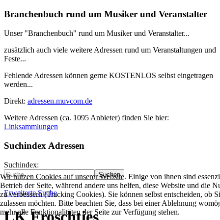
Branchenbuch rund um Musiker und Veranstalter
Unser "Branchenbuch" rund um Musiker und Veranstalter...
zusätzlich auch viele weitere Adressen rund um Veranstaltungen und
Feste...
Fehlende Adressen können gerne KOSTENLOS selbst eingetragen
werden...
Direkt:
adressen.muvcom.de
Weitere Adressen (ca. 1095 Anbieter) finden Sie hier:
Linksammlungen
Suchindex Adressen
Suchindex:
Suchen
Wir nutzen Cookies auf unserer Website. Einige von ihnen sind essenzie
Betrieb der Seite, während andere uns helfen, diese Website und die N
Erweiterte Suche
zu verbessern (Tracking Cookies). Sie können selbst entscheiden, ob S
zulassen möchten. Bitte beachten Sie, dass bei einer Ablehnung womög
mehr alle Funktionalitäten der Seite zur Verfügung stehen.
LK Froschties