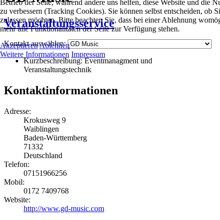
Betrieb der Seite, während andere uns helfen, diese Website und die N
zu verbessern (Tracking Cookies). Sie können selbst entscheiden, ob S
zulassen möchten. Bitte beachten Sie, dass bei einer Ablehnung womög
Veranstaltungsservice
mehr alle Funktionalitäten der Seite zur Verfügung stehen.
Kontakt auswählen:
Akzeptieren
Ablehnen
Weitere Informationen
Impressum
Kurzbeschreibung:
Eventmanagment und
Veranstaltungstechnik
Kontaktinformationen
Adresse:
Krokusweg 9
Waiblingen
Baden-Württemberg
71332
Deutschland
Telefon:
07151966256
Mobil:
0172 7409768
Website:
http://www.gd-music.com