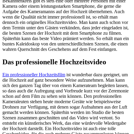
Bekanntenkreis gibt es stets eine oder mehrere Personen mit einer
Kamera oder einem leistungsstarken Smartphone, die gerne die
Aufgabe des Kameramanns auf der Hochzeit übernehmen. Auch
wenn die Qualität nicht immer professionell ist, so erhält man
dennoch ein originelles Hochzeitsvideo. Man kann auch schon vor
dem Termin unter den Gästen verkünden, dass jeder eingeladen ist,
die besten Szenen der Hochzeit mit dem Smartphone zu filmen.
Späterhin kann das beste Video prämiert werden. So erhält man ein
buntes Kaleidoskop von den unterschiedlichsten Szenen, die einen
wahren Querschnitt des Geschehens auf dem Fest einfangen.
Das professionelle Hochzeitsvideo
Ein professioneller Hochzeitsfilm
ist wunderbar dazu geeignet, um
die Hochzeit auf ganz besondere Weise aufzunehmen. Man kann
sich den ganzen Tag über von einem Kamerateam begleiten lassen,
so dass auch die Aufregung und Vorfreude kurz vor der Zeremonie
schon auf dem Film zu sehen sein können. Den professionellen
Kameraleuten stehen heute moderne Geräte wie beispielsweise
Drohnen zur Verfügung, mit denen sogar Aufnahmen aus der Luft
gemacht werden können. Späterhin werden im Studio die besten
Szenen zusammen geschnitten und das Video wird vertont. So
entsteht ein künstlerisches Werk, das eine würdevolle Wiedergabe
der Hochzeit darstellt. Ein Hochzeitsvideo ist auch eine tolle
Geschenkidee, für die auch mehrere Gäste zusammenlegen können.