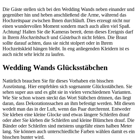
Die Gäste stellen sich bei den Wedding Wands neben einander und
gegenüber hin und heben anschließend die Arme, während das
Hochzeitspaar zwischen Ihnen durchläuft. Dies erzeugt nicht nur
einen wundervollen Moment sondern mach auch allen viel Spaß.
Achtung! Halten Sie die Kameras bereit, denn dieses Ereignis darf
in Ihrem
Hochzeitsbuch
und
Gästebuch
nicht fehlen. Die Braut
sollte darauf achten, dass sie nicht stolpert oder in Ihrem
Hochzeitskleid hängen bleibt. In eng anliegenden Kleidern ist es
auch nicht sehr leicht zu laufen.
Wedding Wands Glücksstäbchen
Natürlich brauchen Sie für dieses Vorhaben ein bisschen
Ausrüstung. Hier empfehlen sich sogenannte Glücksstäbchen. Sie
sehen super aus und es gibt sie in vielen verschiedenen Varianten.
Wie Sie schon wissen steckt das Wort Stäbchen drinnen, das liegt
daran, dass Dekorationssachen an ihm befestigt werden. Mit diesen
wedelt man das in der Luft, wenn das Paar durchrennt. Entweder
Sie kleben eine kleine Glocke und etwas längere Schleifen drauf
oder aber Sie kleben die Schleifen und kleine Blümchen drauf. Die
Bänder oder Schleifen sind meistens ungefähr einen halben Meter
lang. Sie können auch unterschiedliche Farben wählen damit es ein
bisschen bunter wird.