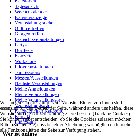
Kategorien
Tagesansicht
Wochenkalender
Kalenderanzeige
Veranstaltung suchen
Oldtimertreffen
Guggentreffen
Fasnachtsveranstaltungen
Partys
Dorffeste
Konzerte
Workshops
Infoveranstaltungen
Jam Sessions
Messen/Ausstellungen
Nächste Veranstaltungen
Meine Anmeldungen
Meine Veranstaltungen
Meine Veranstaltungsorte
Wir nutzen Cookies auf unserer Website. Einige von ihnen sind
Veranstaltungsorte
essenziell für den Betrieb der Seite, während andere uns helfen, diese
Kalender einer Kategorie
Website und die Nutzererfahrung zu verbessern (Tracking Cookies).
Kontakt
Sie können selbst entscheiden, ob Sie die Cookies zulassen möchten.
Impressum
Bitte beachten Sie, dass bei einer Ablehnung womöglich nicht mehr
alle Funktionalitäten der Seite zur Verfügung stehen.
Wer ist online