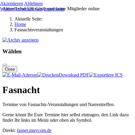
Akzeptieren
Ablehnen
Aktuell sind 536 Gäste und keine Mitglieder online
Weitere Informationen
Impressum
Aktuelle Seite:
Home
Fasnachtsveranstaltungen
Wählen
Close
Download PDF
Fasnacht
Termine von Fasnachts-Veranstaltungen und Narrentreffen.
Gerne könnt Ihr Eure Termine hier selbst eintragen, den Link dazu
findet Ihr links im Menü oder oben als Symbol.
Direkt:
fasnet.muvcom.de