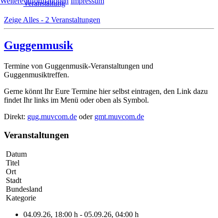
Weitere Informationen
Impressum
Veranstaltung
Zeige Alles - 2 Veranstaltungen
Guggenmusik
Termine von Guggenmusik-Veranstaltungen und
Guggenmusiktreffen.
Gerne könnt Ihr Eure Termine hier selbst eintragen, den Link dazu
findet Ihr links im Menü oder oben als Symbol.
Direkt:
gug.muvcom.de
oder
gmt.muvcom.de
Veranstaltungen
Datum
Titel
Ort
Stadt
Bundesland
Kategorie
04.09.26
, 18:00 h
- 05.09.26
,
04:00 h