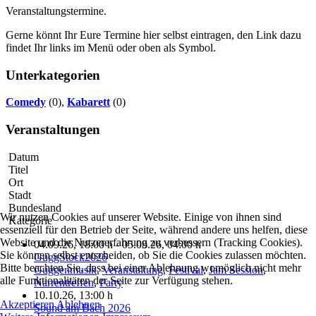
Veranstaltungstermine.
Gerne könnt Ihr Eure Termine hier selbst eintragen, den Link dazu
findet Ihr links im Menü oder oben als Symbol.
Unterkategorien
Comedy
(0),
Kabarett
(0)
Veranstaltungen
Datum
Titel
Ort
Stadt
Bundesland
Wir nutzen Cookies auf unserer Website. Einige von ihnen sind
Kategorie
essenziell für den Betrieb der Seite, während andere uns helfen, diese
Website und die Nutzererfahrung zu verbessern (Tracking Cookies).
04.09.26
, 18:00 h
- 05.09.26
,
04:00 h
Sie können selbst entscheiden, ob Sie die Cookies zulassen möchten.
GuggStock2026
Bitte beachten Sie, dass bei einer Ablehnung womöglich nicht mehr
Guggenmusik
,
Veranstaltung
,
Festival
,
Jam Session
,
alle Funktionalitäten der Seite zur Verfügung stehen.
Narrentreffen
,
Party
10.10.26
, 13:00 h
Akzeptieren
Ablehnen
Sound am Bach 2026