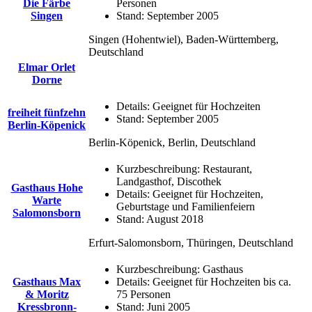
Die Färbe
Personen
Singen
Stand:
September 2005
Singen (Hohentwiel), Baden-Württemberg,
Deutschland
Elmar Orlet
Dorne
Details:
Geeignet für Hochzeiten
freiheit fünfzehn
Stand:
September 2005
Berlin-Köpenick
Berlin-Köpenick, Berlin, Deutschland
Kurzbeschreibung:
Restaurant,
Landgasthof, Discothek
Gasthaus Hohe
Details:
Geeignet für Hochzeiten,
Warte
Geburtstage und Familienfeiern
Salomonsborn
Stand:
August 2018
Erfurt-Salomonsborn, Thüringen, Deutschland
Kurzbeschreibung:
Gasthaus
Gasthaus Max
Details:
Geeignet für Hochzeiten bis ca.
& Moritz
75 Personen
Kressbronn-
Stand:
Juni 2005