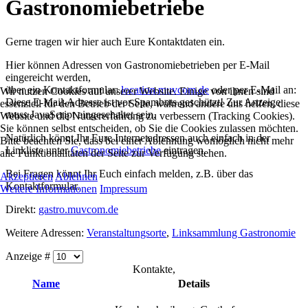
Gastronomiebetriebe
Gerne tragen wir hier auch Eure Kontaktdaten ein.
Hier können Adressen von Gastronomiebetrieben per E-Mail
eingereicht werden,
über ein Kontaktformular:
location.muvcom.de
oder per E-Mail an:
Wir nutzen Cookies auf unserer Website. Einige von ihnen sind
Diese E-Mail-Adresse ist vor Spambots geschützt! Zur Anzeige
essenziell für den Betrieb der Seite, während andere uns helfen, diese
muss JavaScript eingeschaltet sein.
Website und die Nutzererfahrung zu verbessern (Tracking Cookies).
Sie können selbst entscheiden, ob Sie die Cookies zulassen möchten.
Natürlich könnt Ihr Eure Internetadressen auch einfach in der
Bitte beachten Sie, dass bei einer Ablehnung womöglich nicht mehr
Linkliste unter
Gastronomiebetriebe
eintragen.
alle Funktionalitäten der Seite zur Verfügung stehen.
Bei Fragen könnt Ihr Euch einfach melden, z.B. über das
Akzeptieren
Ablehnen
Kontaktformular.
Weitere Informationen
Impressum
Direkt:
gastro.muvcom.de
Weitere Adressen:
Veranstaltungsorte
,
Linksammlung Gastronomie
Anzeige #
Kontakte,
Name
Details