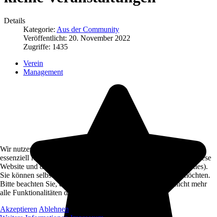
Details
Kategorie:
Aus der Community
Veröffentlicht: 20. November 2022
Zugriffe: 1435
Verein
Management
Wir nutzen Cookies auf unserer Website. Einige von ihnen sind
essenziell für den Betrieb der Seite, während andere uns helfen, diese
Website und die Nutzererfahrung zu verbessern (Tracking Cookies).
Sie können selbst entscheiden, ob Sie die Cookies zulassen möchten.
Bitte beachten Sie, dass bei einer Ablehnung womöglich nicht mehr
alle Funktionalitäten der Seite zur Verfügung stehen.
Akzeptieren
Ablehnen