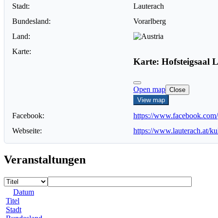
Stadt:
Lauterach
Bundesland:
Vorarlberg
Land:
Karte:
Karte: Hofsteigsaal 
Open map
Close
View map
Facebook:
https://www.facebook.com
Webseite:
https://www.lauterach.at/kul
Veranstaltungen
Datum
Titel
Stadt