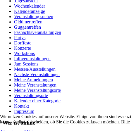
Tagesansicht
Wochenkalender
Kalenderanzeige
Veranstaltung suchen
Oldtimertreffen
Guggentreffen
Fasnachtsveranstaltungen
Partys
Dorffeste
Konzerte
Workshops
Infoveranstaltungen
Jam Sessions
Messen/Ausstellungen
Nächste Veranstaltungen
Meine Anmeldungen
Meine Veranstaltungen
Meine Veranstaltungsorte
Veranstaltungsorte
Kalender einer Kategorie
Kontakt
Impressum
Wir nutzen Cookies auf unserer Website. Einige von ihnen sind essenzi
können selbst entscheiden, ob Sie die Cookies zulassen möchten. Bitte
Wer ist online