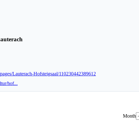
Lauterach
/pages/Lauterach-Hofsteigsaal/110230442389612
tur/hof...
Month